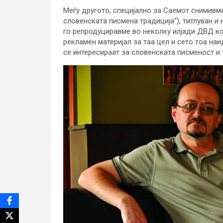
Меѓу другото, специјално за Саемот снимивм
словенската писмена традиција“), титлуван и 
го репродуциравме во неколку илјади ДВД ко
рекламен материјал за таа цел и сето тоа наи
се интересираат за словенската писменост и 