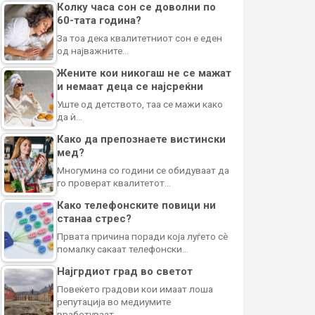
Колку часа сон се доволни по
60-тата година?
За тоа дека квалитетниот сон е еден
од најважните…
Жените кои никогаш не се мажат
и немаат деца се најсреќни
Уште од детството, таа се мажи како
да ѝ…
Како да препознаете вистински
мед?
Многумина со години се обидуваат да
го проверат квалитетот…
Како телефонските повици ни
станаа стрес?
Првата причина поради која луѓето сè
помалку сакаат телефонски…
Најгрдиот град во светот
Повеќето градови кои имаат лоша
репутација во медиумите
вработуваат…