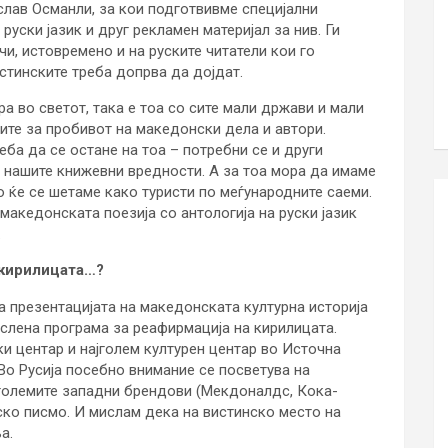
слав Османли, за кои подготвивме специјални
 руски јазик и друг рекламен материјал за нив. Ги
чи, истовремено и на руските читатели кои го
стинските треба допрва да дојдат.
а во светот, така е тоа со сите мали држави и мали
ните за пробивот на македонски дела и автори.
ба да се остане на тоа – потребни се и други
 нашите книжевни вредности. А за тоа мора да имаме
о ќе се шетаме како туристи по меѓународните саеми.
македонската поезија со антологија на руски јазик
.
 кирилицата…?
 презентацијата на македонската културна историја
ислена програма за реафирмација на кирилицата.
и центар и најголем културен центар во Источна
 Во Русија посебно внимание се посветува на
јголемите западни брендови (Мекдоналдс, Кока-
ско писмо. И мислам дека на вистинско место на
а.