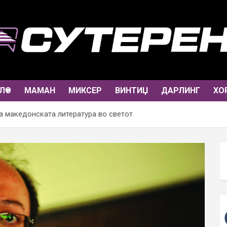
ЛО
МАМАН
МИКСЕР
ВИНТИЏ
ДАРЛИНГ
ХО
а македонската литература во светот