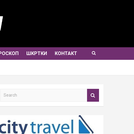
РОСКОП
ШКРТКИ
КОНТАКТ
S
e
a
r
c
h