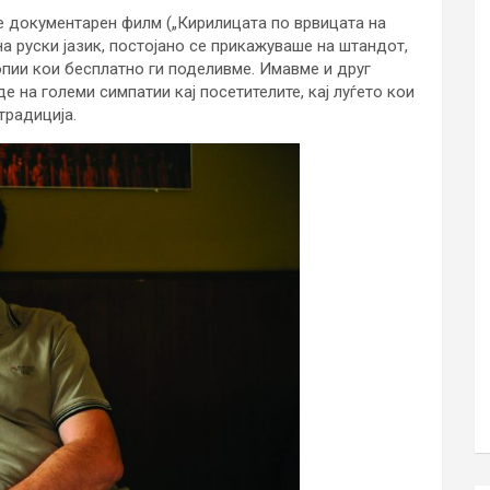
е документарен филм („Кирилицата по врвицата на
на руски јазик, постојано се прикажуваше на штандот,
пии кои бесплатно ги поделивме. Имавме и друг
де на големи симпатии кај посетителите, кај луѓето кои
традиција.