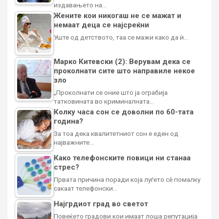
издавањето на…
Жените кои никогаш не се мажат и
немаат деца се најсреќни
Уште од детството, таа се мажи како да ѝ…
Марко Китевски (2): Верувам дека се
проколнати сите што направиле некое
зло
„Проколнати се оние што ја ограбија
татковината во криминалната…
Колку часа сон се доволни по 60-тата
година?
За тоа дека квалитетниот сон е еден од
најважните…
Како телефонските повици ни станаа
стрес?
Првата причина поради која луѓето сè помалку
сакаат телефонски…
Најгрдиот град во светот
Повеќето градови кои имаат лоша репутација