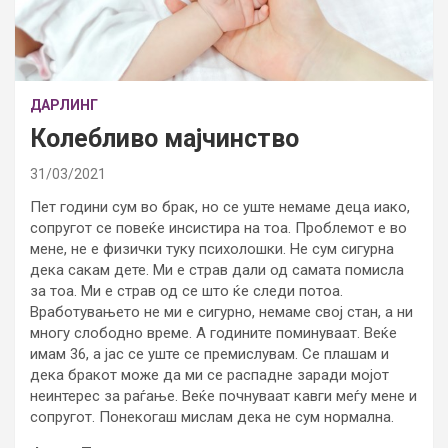
ДАРЛИНГ
Колебливо мајчинство
31/03/2021
Пет години сум во брак, но се уште немаме деца иако,
сопругот се повеќе инсистира на тоа. Проблемот е во
мене, не е физички туку психолошки. Не сум сигурна
дека сакам дете. Ми е страв дали од самата помисла
за тоа. Ми е страв од се што ќе следи потоа.
Вработувањето не ми е сигурно, немаме свој стан, а ни
многу слободно време. А годините поминуваат. Веќе
имам 36, а јас се уште се премислувам. Се плашам и
дека бракот може да ми се распадне заради мојот
неинтерес за раѓање. Веќе почнуваат кавги меѓу мене и
сопругот. Понекогаш мислам дека не сум нормална.