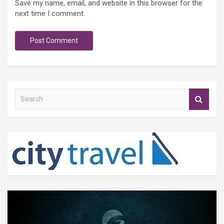
Save my name, email, and website in this browser for the
next time I comment.
S
e
a
r
c
h