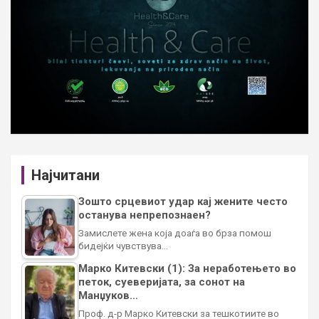
Најчитани
Зошто срцевиот удар кај жените често
останува непрепознаен?
Замислете жена која доаѓа во брза помош
бидејќи чувствува…
Марко Китевски (1): За неработењето во
петок, суеверијата, за сонот на
Манџуков…
Проф. д-р Марко Китевски за тешкотиите во