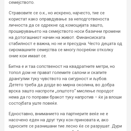
семејството.
Стравовите се о.к., но искрено, најчесто, тие се
користат како оправдување за неподготвеноста
личноста да се одрекне од комоцијата зашто,
проширувањето на семејството носи базични промени
на дотогашниот начин на живот. Финансиската
стабилност е важна, но не и пресудна. Често децата од
сиромашните семејства се многу посреќни отколку
оние кои имаат се.
Битна е и таа сопственост на квадратните метри, но
топол дом не прават големите салони и скапите
дрангулии туку чувството на сигурност и љубов.
Детето треба да дојде во мирна околина, во добра
врска зашто наспроти „општото“ мислење породот
нема да го поправи бракот туку напротив – ќе ја влоши
состојбата уште повеќе.
Едноставно, вниманието на партнерите веќе не е
насочено еден на друг туку кон приновата и, ако
односите се разнишани тие лесно ќе се разрушат. Дури