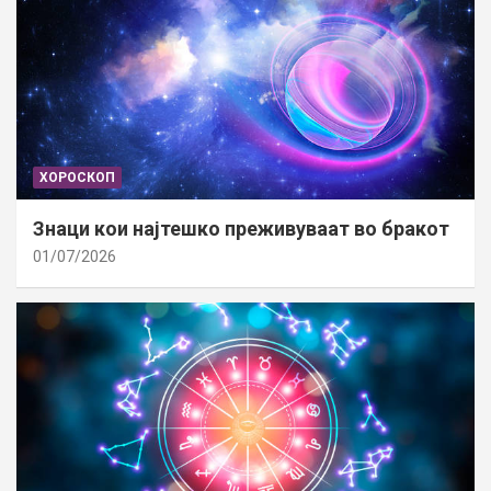
ХОРОСКОП
Знаци кои најтешко преживуваат во бракот
01/07/2026