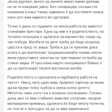
Јасна дарлинг
, многу од жените имаат вакви дилеми,
но не ги кажуваат јавно. Без секирација, сосема сте
нормални и како такви, најважно е да постапите онака,
како што вам најмногу ви одговара.
Точно е дека со годините за некои работи во животот
стануваме престари. Една од нив е и родителството, но
тотално погрешна е одлуката за мајчинство токму од
тие побуди. Желбата за дете треба да биде искрена,
цврста и пред се, ваша. Треба и да се признае дека
колку и да притискаат традиционалните норми, некои
жени едноставно, никогаш не чувствуваат потреба да
станат мајки. И тука нема ништо ненормално! Важно е
да се препознаат своите вистински желби.
Родителството е најтешката и најубавата работа на
светот. Никој, ниту еден маж, пријател, партнер не може
да ви пружи толку љубов и среќа колку детето.
Меѓутоа, само кога тоа е искрено посакувано. Секако
дека, ако се има стабилен животен сопатник, сигурни
материјални примања, одлуката ќе биде многу полесна,
но тоа не е пресудно за да се има хармонично