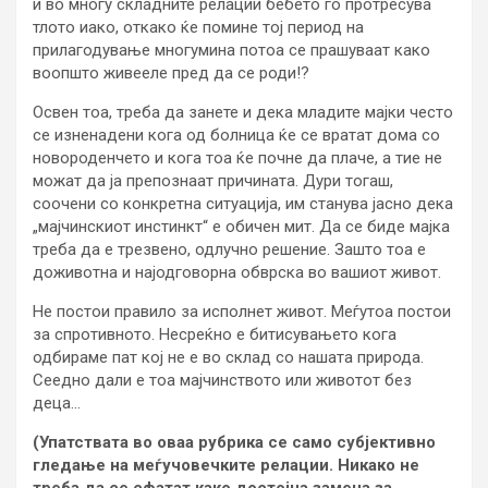
и во многу складните релации бебето го протресува
тлото иако, откако ќе помине тој период на
прилагодување многумина потоа се прашуваат како
воопшто живееле пред да се роди!?
Освен тоа, треба да занете и дека младите мајки често
се изненадени кога од болница ќе се вратат дома со
новороденчето и кога тоа ќе почне да плаче, а тие не
можат да ја препознаат причината. Дури тогаш,
соочени со конкретна ситуација, им станува јасно дека
„мајчинскиот инстинкт“ е обичен мит. Да се биде мајка
треба да е трезвено, одлучно решение. Зашто тоа е
доживотна и најодговорна обврска во вашиот живот.
Не постои правило за исполнет живот. Меѓутоа постои
за спротивното. Несреќно е битисувањето кога
одбираме пат кој не е во склад со нашата природа.
Сеедно дали е тоа мајчинството или животот без
деца…
(Упатствата во оваа рубрика се само субјективно
гледање на меѓучовечките релации. Никако не
треба да се сфатат како достојна замена за